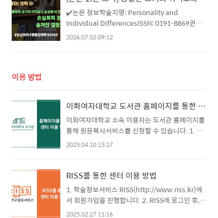
술지 분류 체계를 기준으로, 교육·사회·예체능 분
✔️논문 정보학술지명: Personality and
야의 핵심 연구주제를 선정하여 최신 연구동향을
Individual DifferencesISSN: 0191-8869권호
분석하는 보고서입니다. 이번 분석보고서의 주제
정보: Vol.117 No.15 [2017]논문 제목:
2026.07.02 09:12
와 대상, 범위 등은 아래와 같습니다.분석 주제 :
Determinants of financial loss aversion: The
Health(Social Science)분석 대상 : Scopus 기
influence of prenatal androgen exposure
반 연구성과분석 솔루션 Scival 데이터 기준분석
(2D:4D)논문 저자: Daniel Hermann수록 범위:
범위 : 2020-2024년 발행 출판물검색 기준일 :
이용 방법
273-279✔️무료 원문복사 신청방법1. 이화여자대
2026..
학교 도서관 홈페이지 ① 도서관 홈페이지 접속 >
소장자료(학술지명 검색) or Discovery 검색(논문
이화여자대학교 도서관 홈페이지를 통한 센터 이용 방법 (본교 이용자의 경우)
제목 검색) ② 상세정보 확인 > FRIC 무료문헌복사
클릭 ③ 중앙도서관 4층 외국학술지지원센터로 수
이화여자대학교 소속 이용자는 도서관 홈페이지를
령장소 선택 > 정보 입력 후 신청2. RISS(학술..
통해 원문복사서비스를 신청할 수 있습니다. 1. 도
서관 홈페이지(https://lib.ewha.ac.kr/)에 로그
2025.04.10 15:17
인합니다. 2-1. 소장자료검색에서 이용하고자 하
는 저널을 저널명, ISSN 등으로 검색합니다. ① 검
색결과 및 상세정보 화면에서 [FRIC 무료문헌복
RISS를 통한 센터 이용 방법
사] 아이콘이 나타나는 저널은 본교 외국학술지지
1. 학술정보서비스 RISS(http://www.riss.kr)에
원센터의 서비스대상 저널입니다. 아이콘을 선택
서 회원가입을 진행합니다. 2. RISS에 로그인 후,
하면 해당 저널의 원문복사를 신청할 수 있습니
설정 → 내 정보 → 정보수정 → 선택항목으로 이동
2025.02.27 11:16
다. 2-2. Discovery 탭에서 논문명을 입력하면 특