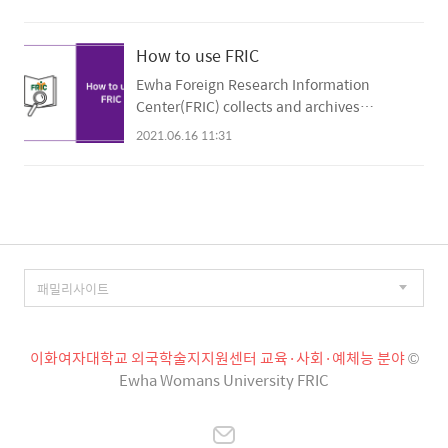
하여 자료신청 / 기관회원서비스 권한설정 정보를
정 논문을 검색할 수 있습니다. ① 검색결과 중 이
입력합니다. ① 서비스 이용 구분을 소속기관이용
용하고자 하는 논문의 상세정보 하단에 [FRIC 무료
자로 선택한 경우,소속도서관 담당자(관리자)의 승
How to use FRIC
문헌복사] 아이콘이 있다면 본교 외국학술지지원
인을 거친 후 소속도서관의 규정에 따라 해당 서비
센터의 서비스대상 논문입니다. 아이콘을 선택하
Ewha Foreign Research Information
스를 이용하실 수 있습니다.② 서비스 이용 구분
면 해당 논..
Center(FRIC) collects and archives
을 일반이용자로 선택한 경우, 자택 또는 희망하시
international academic journals in field of
2021.06.16 11:31
는 장소로 우편배달 서비스를 이용하실 수 있습니
Education, Social Science, Arts & Sports
다.3. RISS에서 저널명, ISSN, 기사명(논문명) 등으
Science. We provide free Document Delivery
로 자료를 검색합니다.① 저널명 또는 ISSN으로 검
Service(DDS) for domestic researchers.
색하는 경우, 학술지 검색 결과에서 해당하는 저널
Introduction- FRIC is a governmental
을 선택하면 저널 상세정보 화면으로 이동합니다..
program that Ministry of Education
supports and KERIS(Korean Education and
Research Information Service) to collect,
archive ..
이화여자대학교 외국학술지지원센터 교육·사회·예체능 분야
©
Ewha Womans University FRIC