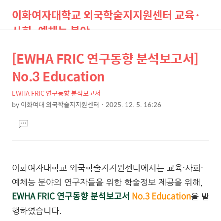
이화여자대학교 외국학술지지원센터 교육·
사회·예체능 분야
[EWHA FRIC 연구동향 분석보고서]
상
본
검
메
색
뉴
문
No.3 Education
세
제
컨
EWHA FRIC 연구동향 분석보고서
목
by
이화여대 외국학술지지원센터
2025. 12. 5. 16:26
텐
본
댓
츠
문
글
달
기
이화여자대학교 외국학술지지원센터에서는 교육·사회·
예체능 분야의 연구자들을 위한 학술정보 제공을 위해,
EWHA FRIC 연구동향 분석보고서
No.3 Education
을 발
행하였습니다.