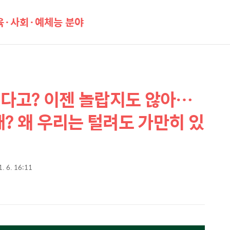
·사회·예체능 분야
털렸다고? 이젠 놀랍지도 않아…
재? 왜 우리는 털려도 가만히 있
1. 6. 16:11