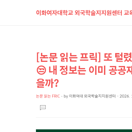
이화여자대학교 외국학술지지원센터 교육
[논문 읽는 프릭] 또 
상
본
문
세
😒 내 정보는 이미 공공
제
컨
을까?
목
텐
츠
논문 읽는 FRIC
by
이화여대 외국학술지지원센터
2026. 
본
댓
문
글
달
기